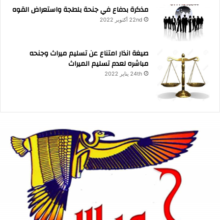
مذكرة بدفاع في جنحة بلطجة واستعراض القوه
22nd أكتوبر 2022
صيغة انذار امتناع عن تسليم ميراث وجنحه
مباشره لعدم تسليم الميراث
24th يناير 2022