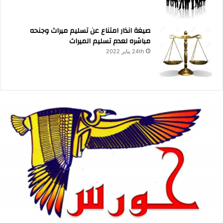
صيغة انذار امتناع عن تسليم ميراث وجنحه
مباشره لعدم تسليم الميراث
24th يناير 2022