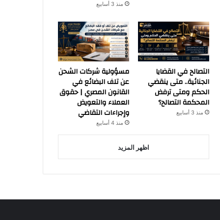
منذ 3 أسابيع
التصالح في القضايا
مسؤولية شركات الشحن
الجنائية.. متى ينقضي
عن تلف البضائع في
الحكم ومتى ترفض
القانون المصري | حقوق
المحكمة التصالح؟
العملاء والتعويض
وإجراءات التقاضي
منذ 3 أسابيع
منذ 4 أسابيع
اظهر المزيد