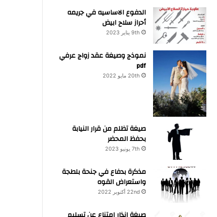
الدفوع الاساسيه في جريمه
أحراز سلاح ابيض
9th يناير 2023
نموذج وصيغة عقد زواج عرفي
pdf
20th مايو 2022
صيغة تظلم من قرار النيابة
بحفظ المحضر
7th يونيو 2023
مذكرة بدفاع في جنحة بلطجة
واستعراض القوه
22nd أكتوبر 2022
صيغة انذار امتناع عن تسليم