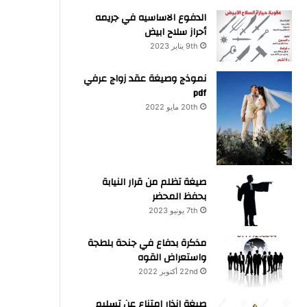
الدفوع الاساسيه في جريمه
أحراز سلاح ابيض
9th يناير 2023
نموذج وصيغة عقد زواج عرفي
pdf
20th مايو 2022
صيغة تظلم من قرار النيابة
بحفظ المحضر
7th يونيو 2023
مذكرة بدفاع في جنحة بلطجة
واستعراض القوه
22nd أكتوبر 2022
صيغة انذار امتناع عن تسليم