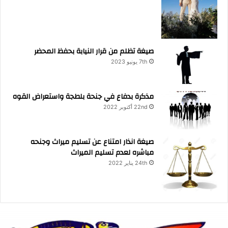
صيغة تظلم من قرار النيابة بحفظ المحضر
7th يونيو 2023
مذكرة بدفاع في جنحة بلطجة واستعراض القوه
22nd أكتوبر 2022
صيغة انذار امتناع عن تسليم ميراث وجنحه
مباشره لعدم تسليم الميراث
24th يناير 2022