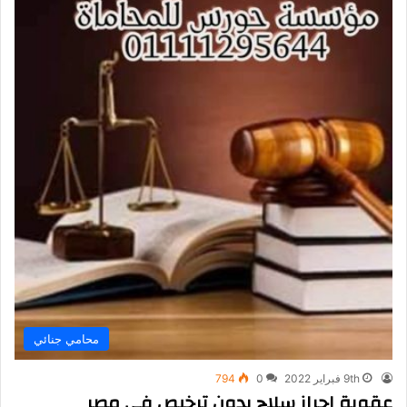
محامي جنائي
9th فبراير 2022
0
794
عقوبة احراز سلاح بدون ترخيص في مصر