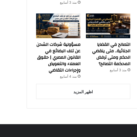
منذ 3 أسابيع
التصالح في القضايا
مسؤولية شركات الشحن
الجنائية.. متى ينقضي
عن تلف البضائع في
الحكم ومتى ترفض
القانون المصري | حقوق
المحكمة التصالح؟
العملاء والتعويض
وإجراءات التقاضي
منذ 3 أسابيع
منذ 4 أسابيع
اظهر المزيد