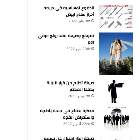
الدفوع الاساسيه في جريمه
أحراز سلاح ابيض
9th يناير 2023
نموذج وصيغة عقد زواج عرفي
pdf
20th مايو 2022
صيغة تظلم من قرار النيابة
بحفظ المحضر
7th يونيو 2023
مذكرة بدفاع في جنحة بلطجة
واستعراض القوه
22nd أكتوبر 2022
صيغة انذار امتناع عن تسليم