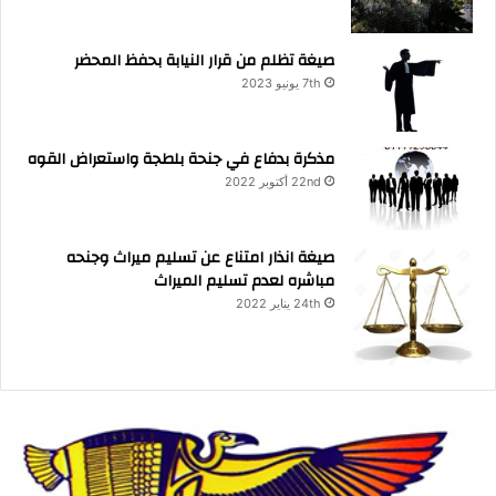
صيغة تظلم من قرار النيابة بحفظ المحضر
7th يونيو 2023
مذكرة بدفاع في جنحة بلطجة واستعراض القوه
22nd أكتوبر 2022
صيغة انذار امتناع عن تسليم ميراث وجنحه
مباشره لعدم تسليم الميراث
24th يناير 2022