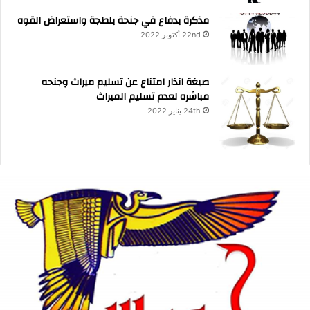
مذكرة بدفاع في جنحة بلطجة واستعراض القوه
22nd أكتوبر 2022
صيغة انذار امتناع عن تسليم ميراث وجنحه
مباشره لعدم تسليم الميراث
24th يناير 2022