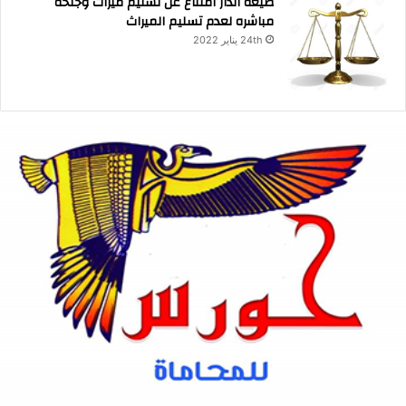
صيغة انذار امتناع عن تسليم ميراث وجنحه
مباشره لعدم تسليم الميراث
24th يناير 2022