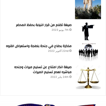
صيغة تظلم من قرار النيابة بحفظ المحضر
7th يونيو 2023
مذكرة بدفاع في جنحة بلطجة واستعراض القوه
22nd أكتوبر 2022
صيغة انذار امتناع عن تسليم ميراث وجنحه
مباشره لعدم تسليم الميراث
24th يناير 2022