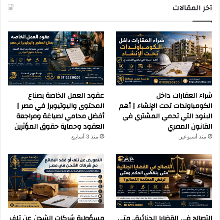
آخر المقالات
شراء العقارات داخل
عقود العمل الخاصة بصناع
الكومباوندات تحت الإنشاء | أهم
المحتوى واليوتيوبرز في مصر |
البنود التي تحمي المشتري في
أفضل محامي لصياغة ومراجعة
القانون المصري
العقود وحماية حقوق المؤثرين
منذ أسبوعين
منذ 3 أسابيع
التصالح في القضايا الجنائية.. متى
مسؤولية شركات الشحن عن تلف