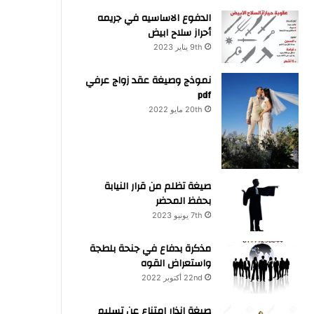
الدفوع الاساسيه في جريمه
أحراز سلاح ابيض
9th يناير 2023
نموذج وصيغة عقد زواج عرفي
pdf
20th مايو 2022
صيغة تظلم من قرار النيابة
بحفظ المحضر
7th يونيو 2023
مذكرة بدفاع في جنحة بلطجة
واستعراض القوه
22nd أكتوبر 2022
صيغة انذار امتناع عن تسليم