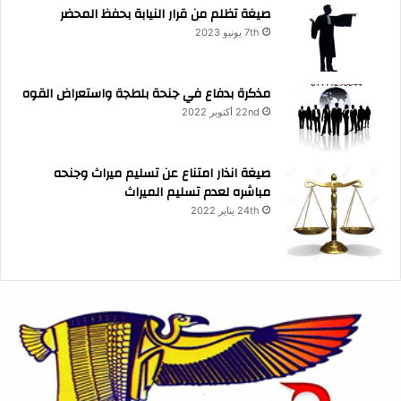
صيغة تظلم من قرار النيابة بحفظ المحضر
7th يونيو 2023
مذكرة بدفاع في جنحة بلطجة واستعراض القوه
22nd أكتوبر 2022
صيغة انذار امتناع عن تسليم ميراث وجنحه
مباشره لعدم تسليم الميراث
24th يناير 2022