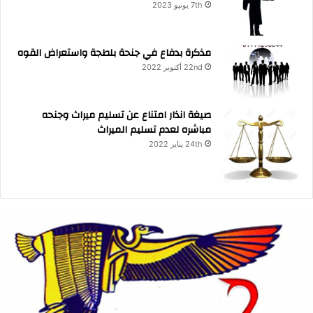
7th يونيو 2023
مذكرة بدفاع في جنحة بلطجة واستعراض القوه
22nd أكتوبر 2022
صيغة انذار امتناع عن تسليم ميراث وجنحه
مباشره لعدم تسليم الميراث
24th يناير 2022