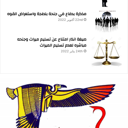
مذكرة بدفاع في جنحة بلطجة واستعراض القوه
22nd أكتوبر 2022
صيغة انذار امتناع عن تسليم ميراث وجنحه
مباشره لعدم تسليم الميراث
24th يناير 2022