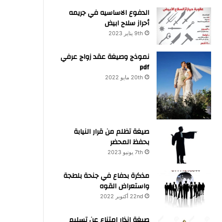
الدفوع الاساسيه في جريمه
أحراز سلاح ابيض
9th يناير 2023
نموذج وصيغة عقد زواج عرفي
pdf
20th مايو 2022
صيغة تظلم من قرار النيابة
بحفظ المحضر
7th يونيو 2023
مذكرة بدفاع في جنحة بلطجة
واستعراض القوه
22nd أكتوبر 2022
صيغة انذار امتناع عن تسليم