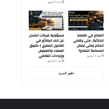
منذ 3 أسابيع
التصالح في القضايا
مسؤولية شركات الشحن
الجنائية.. متى ينقضي
عن تلف البضائع في
الحكم ومتى ترفض
القانون المصري | حقوق
المحكمة التصالح؟
العملاء والتعويض
وإجراءات التقاضي
منذ 3 أسابيع
منذ 4 أسابيع
اظهر المزيد