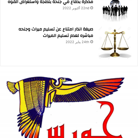
مذكرة بدفاع في جنحة بلطجة واستعراض القوه
22nd أكتوبر 2022
صيغة انذار امتناع عن تسليم ميراث وجنحه
مباشره لعدم تسليم الميراث
24th يناير 2022