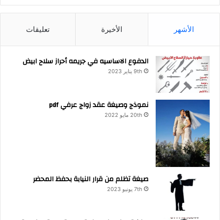
الأشهر
الأخيرة
تعليقات
الدفوع الاساسيه في جريمه أحراز سلاح ابيض
9th يناير 2023
نموذج وصيغة عقد زواج عرفي pdf
20th مايو 2022
صيغة تظلم من قرار النيابة بحفظ المحضر
7th يونيو 2023