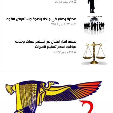
7th يونيو 2023
مذكرة بدفاع في جنحة بلطجة واستعراض القوه
22nd أكتوبر 2022
صيغة انذار امتناع عن تسليم ميراث وجنحه
مباشره لعدم تسليم الميراث
24th يناير 2022