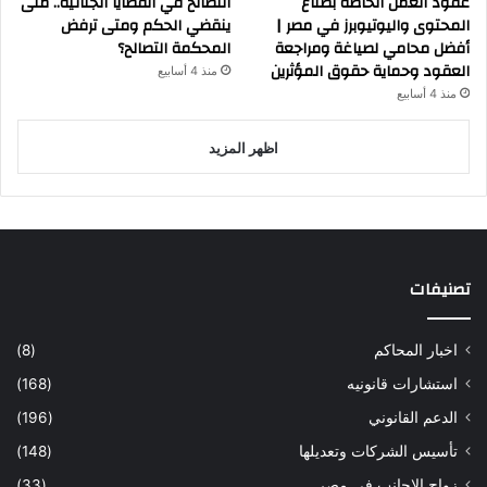
عقود العمل الخاصة بصناع
التصالح في القضايا الجنائية.. متى
المحتوى واليوتيوبرز في مصر |
ينقضي الحكم ومتى ترفض
أفضل محامي لصياغة ومراجعة
المحكمة التصالح؟
العقود وحماية حقوق المؤثرين
منذ 4 أسابيع
منذ 4 أسابيع
اظهر المزيد
تصنيفات
اخبار المحاكم
(8)
استشارات قانونيه
(168)
الدعم القانوني
(196)
تأسيس الشركات وتعديلها
(148)
زواج الاجانب في مصر
(33)