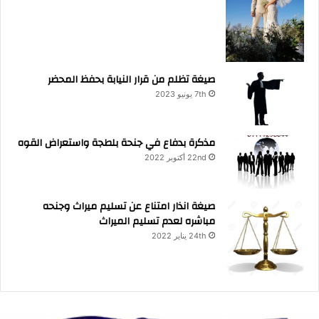
صيغة تظلم من قرار النيابة بحفظ المحضر
7th يونيو 2023
مذكرة بدفاع في جنحة بلطجة واستعراض القوه
22nd أكتوبر 2022
صيغة انذار امتناع عن تسليم ميراث وجنحه
مباشره لعدم تسليم الميراث
24th يناير 2022