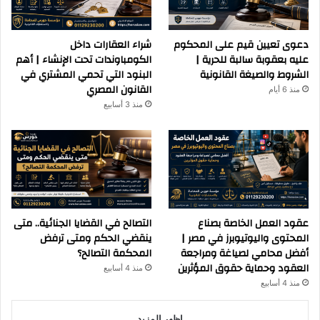
دعوى تعيين قيم على المحكوم
شراء العقارات داخل
عليه بعقوبة سالبة للحرية |
الكومباوندات تحت الإنشاء | أهم
الشروط والصيغة القانونية
البنود التي تحمي المشتري في
القانون المصري
منذ 6 أيام
منذ 3 أسابيع
عقود العمل الخاصة بصناع
التصالح في القضايا الجنائية.. متى
المحتوى واليوتيوبرز في مصر |
ينقضي الحكم ومتى ترفض
أفضل محامي لصياغة ومراجعة
المحكمة التصالح؟
العقود وحماية حقوق المؤثرين
منذ 4 أسابيع
منذ 4 أسابيع
اظهر المزيد