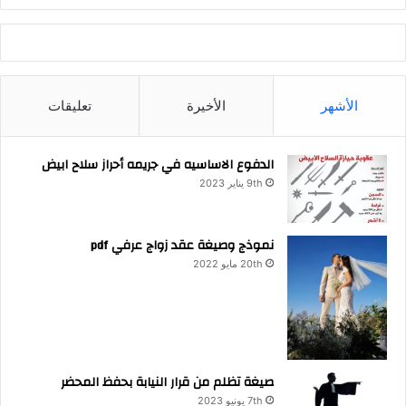
الأشهر
الأخيرة
تعليقات
الدفوع الاساسيه في جريمه أحراز سلاح ابيض
9th يناير 2023
نموذج وصيغة عقد زواج عرفي pdf
20th مايو 2022
صيغة تظلم من قرار النيابة بحفظ المحضر
7th يونيو 2023