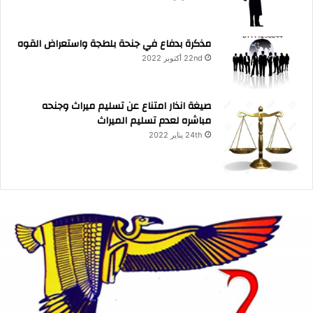
مذكرة بدفاع في جنحة بلطجة واستعراض القوه
22nd أكتوبر 2022
صيغة انذار امتناع عن تسليم ميراث وجنحه
مباشره لعدم تسليم الميراث
24th يناير 2022