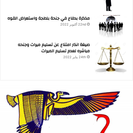
مذكرة بدفاع في جنحة بلطجة واستعراض القوه
22nd أكتوبر 2022
صيغة انذار امتناع عن تسليم ميراث وجنحه
مباشره لعدم تسليم الميراث
24th يناير 2022