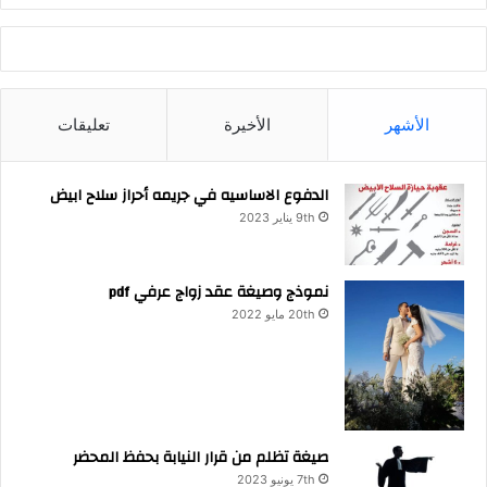
الأشهر
الأخيرة
تعليقات
الدفوع الاساسيه في جريمه أحراز سلاح ابيض
9th يناير 2023
نموذج وصيغة عقد زواج عرفي pdf
20th مايو 2022
صيغة تظلم من قرار النيابة بحفظ المحضر
7th يونيو 2023