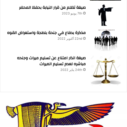
صيغة تظلم من قرار النيابة بحفظ المحضر
7th يونيو 2023
مذكرة بدفاع في جنحة بلطجة واستعراض القوه
22nd أكتوبر 2022
صيغة انذار امتناع عن تسليم ميراث وجنحه
مباشره لعدم تسليم الميراث
24th يناير 2022