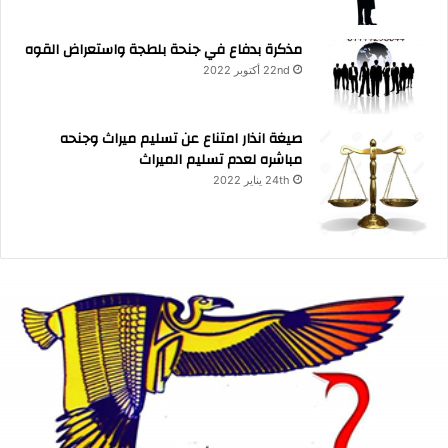
مذكرة بدفاع في جنحة بلطجة واستعراض القوه
22nd أكتوبر 2022
صيغة انذار امتناع عن تسليم ميراث وجنحه
مباشره لعدم تسليم الميراث
24th يناير 2022