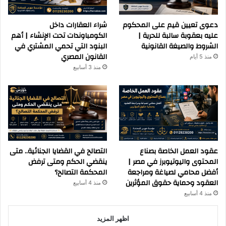
دعوى تعيين قيم على المحكوم
شراء العقارات داخل
عليه بعقوبة سالبة للحرية |
الكومباوندات تحت الإنشاء | أهم
الشروط والصيغة القانونية
البنود التي تحمي المشتري في
القانون المصري
منذ 5 أيام
منذ 3 أسابيع
عقود العمل الخاصة بصناع
التصالح في القضايا الجنائية.. متى
المحتوى واليوتيوبرز في مصر |
ينقضي الحكم ومتى ترفض
أفضل محامي لصياغة ومراجعة
المحكمة التصالح؟
العقود وحماية حقوق المؤثرين
منذ 4 أسابيع
منذ 4 أسابيع
اظهر المزيد