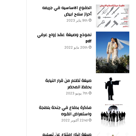
الدفوع الاساسيه في جريمه
أحراز سلاح ابيض
9th يناير 2023
نموذج وصيغة عقد زواج عرفي
pdf
20th مايو 2022
صيغة تظلم من قرار النيابة
بحفظ المحضر
7th يونيو 2023
مذكرة بدفاع في جنحة بلطجة
واستعراض القوه
22nd أكتوبر 2022
صيغة انذار امتناع عن تسليم