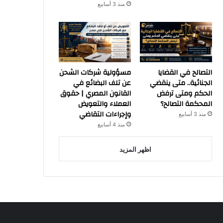
منذ 3 أسابيع
التصالح في القضايا
مسؤولية شركات الشحن
الجنائية.. متى ينقضي
عن تلف البضائع في
الحكم ومتى ترفض
القانون المصري | حقوق
المحكمة التصالح؟
العملاء والتعويض
وإجراءات التقاضي
منذ 3 أسابيع
منذ 4 أسابيع
اظهر المزيد