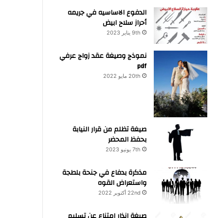
الدفوع الاساسيه في جريمه
أحراز سلاح ابيض
9th يناير 2023
نموذج وصيغة عقد زواج عرفي
pdf
20th مايو 2022
صيغة تظلم من قرار النيابة
بحفظ المحضر
7th يونيو 2023
مذكرة بدفاع في جنحة بلطجة
واستعراض القوه
22nd أكتوبر 2022
صيغة انذار امتناع عن تسليم