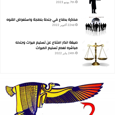
7th يونيو 2023
مذكرة بدفاع في جنحة بلطجة واستعراض القوه
22nd أكتوبر 2022
صيغة انذار امتناع عن تسليم ميراث وجنحه
مباشره لعدم تسليم الميراث
24th يناير 2022