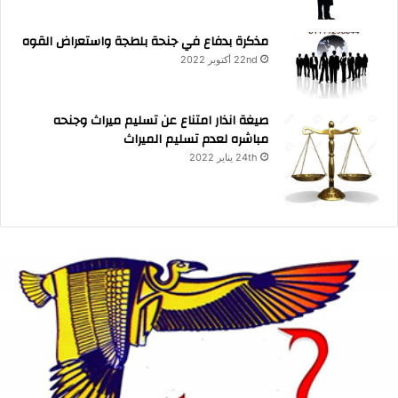
مذكرة بدفاع في جنحة بلطجة واستعراض القوه
22nd أكتوبر 2022
صيغة انذار امتناع عن تسليم ميراث وجنحه
مباشره لعدم تسليم الميراث
24th يناير 2022