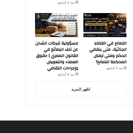
منذ 3 أسابيع
التصالح في القضايا
مسؤولية شركات الشحن
الجنائية.. متى ينقضي
عن تلف البضائع في
الحكم ومتى ترفض
القانون المصري | حقوق
المحكمة التصالح؟
العملاء والتعويض
وإجراءات التقاضي
منذ 3 أسابيع
منذ 4 أسابيع
اظهر المزيد