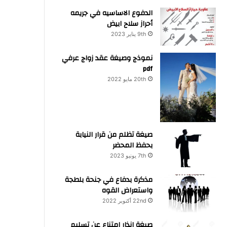
الدفوع الاساسيه في جريمه
أحراز سلاح ابيض
9th يناير 2023
نموذج وصيغة عقد زواج عرفي
pdf
20th مايو 2022
صيغة تظلم من قرار النيابة
بحفظ المحضر
7th يونيو 2023
مذكرة بدفاع في جنحة بلطجة
واستعراض القوه
22nd أكتوبر 2022
صيغة انذار امتناع عن تسليم