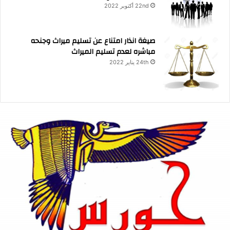
22nd أكتوبر 2022
صيغة انذار امتناع عن تسليم ميراث وجنحه
مباشره لعدم تسليم الميراث
24th يناير 2022