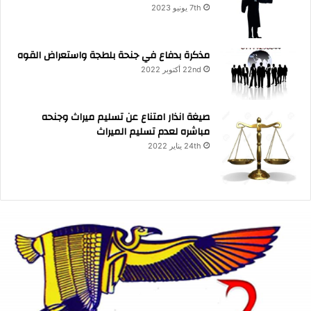
7th يونيو 2023
مذكرة بدفاع في جنحة بلطجة واستعراض القوه
22nd أكتوبر 2022
صيغة انذار امتناع عن تسليم ميراث وجنحه
مباشره لعدم تسليم الميراث
24th يناير 2022