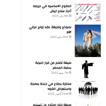
الدفوع الاساسيه في جريمه
أحراز سلاح ابيض
9th يناير 2023
نموذج وصيغة عقد زواج عرفي
pdf
20th مايو 2022
صيغة تظلم من قرار النيابة
بحفظ المحضر
7th يونيو 2023
مذكرة بدفاع في جنحة بلطجة
واستعراض القوه
22nd أكتوبر 2022
صيغة انذار امتناع عن تسليم