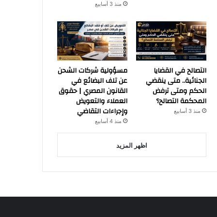
منذ 3 أسابيع
التصالح في القضايا
مسؤولية شركات الشحن
الجنائية.. متى ينقضي
عن تلف البضائع في
الحكم ومتى ترفض
القانون المصري | حقوق
المحكمة التصالح؟
العملاء والتعويض
وإجراءات التقاضي
منذ 3 أسابيع
منذ 4 أسابيع
اظهر المزيد