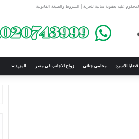
كومباوندات تحت الإنشاء | أهم البنود التي تحمي المشتري في القانون المصري
ضايا الاسره
محامي جنائي
زواج الاجانب في مصر
المزيد