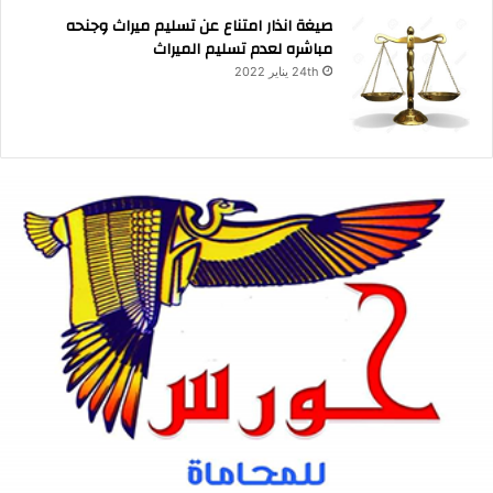
صيغة انذار امتناع عن تسليم ميراث وجنحه
مباشره لعدم تسليم الميراث
24th يناير 2022