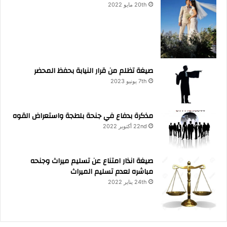
20th مايو 2022
صيغة تظلم من قرار النيابة بحفظ المحضر
7th يونيو 2023
مذكرة بدفاع في جنحة بلطجة واستعراض القوه
22nd أكتوبر 2022
صيغة انذار امتناع عن تسليم ميراث وجنحه
مباشره لعدم تسليم الميراث
24th يناير 2022