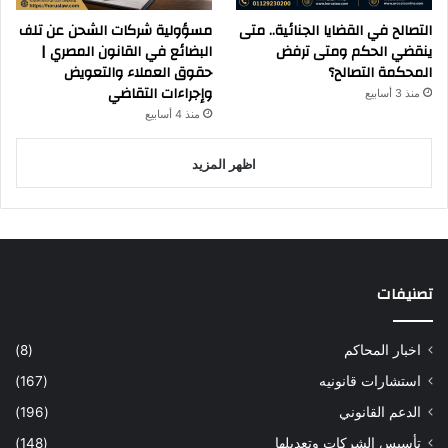
التصالح في القضايا الجنائية.. متى
مسؤولية شركات الشحن عن تلف
ينقضي الحكم ومتى ترفض
البضائع في القانون المصري |
المحكمة التصالح؟
حقوق العملاء والتعويض
وإجراءات التقاضي
منذ 3 أسابيع
منذ 4 أسابيع
اظهر المزيد
تصنيفات
اخبار المحاكم
(8)
استشارات قانونيه
(167)
الدعم القانوني
(196)
تأسيس الشركات وتعديلها
(148)