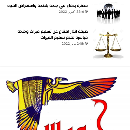
مذكرة بدفاع في جنحة بلطجة واستعراض القوه
22nd أكتوبر 2022
صيغة انذار امتناع عن تسليم ميراث وجنحه
مباشره لعدم تسليم الميراث
24th يناير 2022