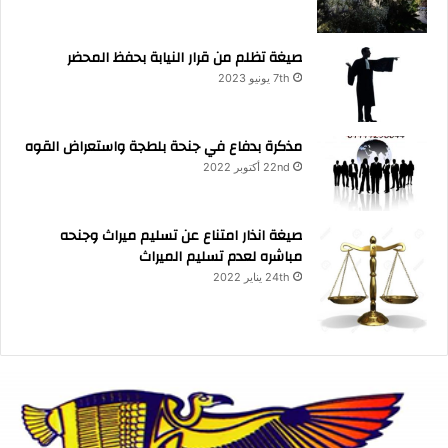
صيغة تظلم من قرار النيابة بحفظ المحضر
7th يونيو 2023
مذكرة بدفاع في جنحة بلطجة واستعراض القوه
22nd أكتوبر 2022
صيغة انذار امتناع عن تسليم ميراث وجنحه
مباشره لعدم تسليم الميراث
24th يناير 2022