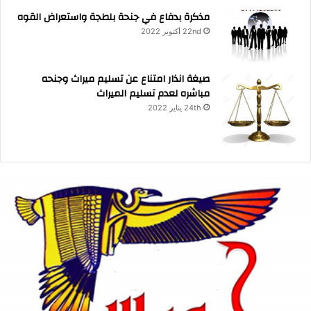
مذكرة بدفاع في جنحة بلطجة واستعراض القوه
22nd أكتوبر 2022
صيغة انذار امتناع عن تسليم ميراث وجنحه
مباشره لعدم تسليم الميراث
24th يناير 2022