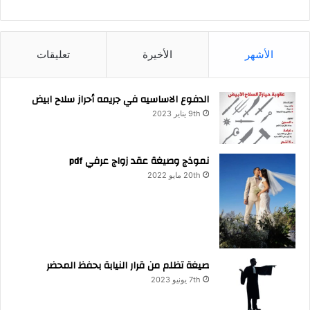
ث
ع
ن
:
الأشهر
الأخيرة
تعليقات
الدفوع الاساسيه في جريمه أحراز سلاح ابيض
9th يناير 2023
نموذج وصيغة عقد زواج عرفي pdf
20th مايو 2022
صيغة تظلم من قرار النيابة بحفظ المحضر
7th يونيو 2023