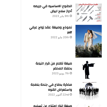
الدفوع الاساسيه في جريمه
أحراز سلاح ابيض
9th يناير 2023
نموذج وصيغة عقد زواج عرفي
pdf
20th مايو 2022
صيغة تظلم من قرار النيابة
بحفظ المحضر
7th يونيو 2023
مذكرة بدفاع في جنحة بلطجة
واستعراض القوه
22nd أكتوبر 2022
صيغة انذار امتناع عن تسليم