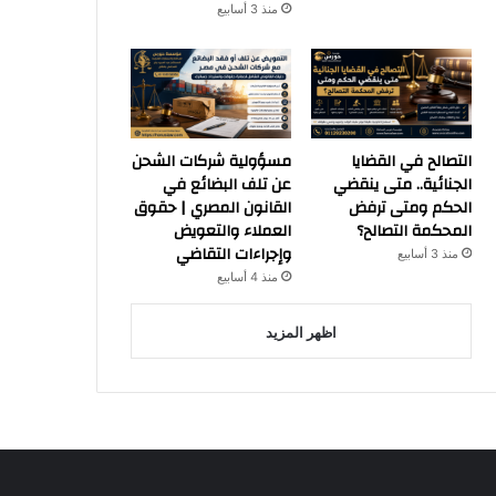
منذ 3 أسابيع
التصالح في القضايا
مسؤولية شركات الشحن
الجنائية.. متى ينقضي
عن تلف البضائع في
الحكم ومتى ترفض
القانون المصري | حقوق
المحكمة التصالح؟
العملاء والتعويض
وإجراءات التقاضي
منذ 3 أسابيع
منذ 4 أسابيع
اظهر المزيد