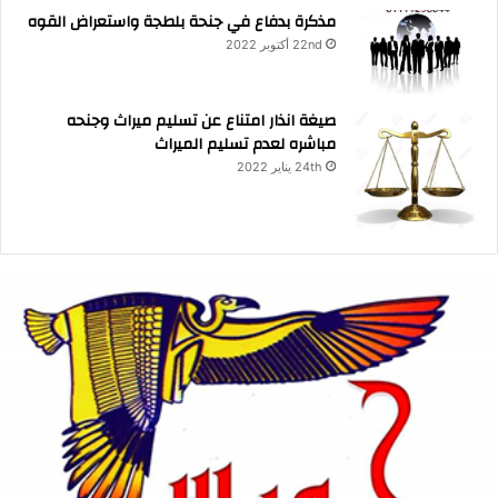
مذكرة بدفاع في جنحة بلطجة واستعراض القوه
22nd أكتوبر 2022
صيغة انذار امتناع عن تسليم ميراث وجنحه
مباشره لعدم تسليم الميراث
24th يناير 2022