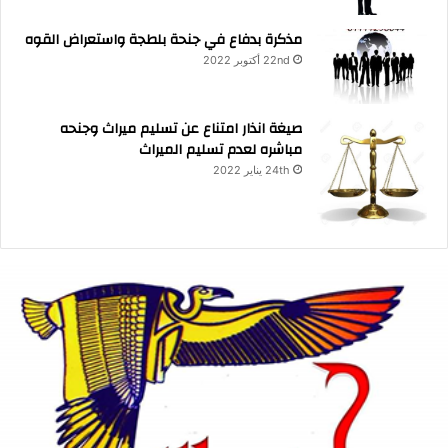
مذكرة بدفاع في جنحة بلطجة واستعراض القوه
22nd أكتوبر 2022
صيغة انذار امتناع عن تسليم ميراث وجنحه
مباشره لعدم تسليم الميراث
24th يناير 2022