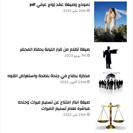
نموذج وصيغة عقد زواج عرفي pdf
20th مايو 2022
صيغة تظلم من قرار النيابة بحفظ المحضر
7th يونيو 2023
مذكرة بدفاع في جنحة بلطجة واستعراض القوه
22nd أكتوبر 2022
صيغة انذار امتناع عن تسليم ميراث وجنحه
مباشره لعدم تسليم الميراث
24th يناير 2022