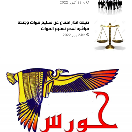
22nd أكتوبر 2022
صيغة انذار امتناع عن تسليم ميراث وجنحه
مباشره لعدم تسليم الميراث
24th يناير 2022