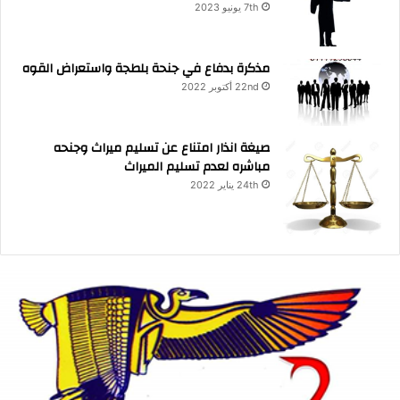
7th يونيو 2023
مذكرة بدفاع في جنحة بلطجة واستعراض القوه
22nd أكتوبر 2022
صيغة انذار امتناع عن تسليم ميراث وجنحه
مباشره لعدم تسليم الميراث
24th يناير 2022