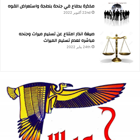
مذكرة بدفاع في جنحة بلطجة واستعراض القوه
22nd أكتوبر 2022
صيغة انذار امتناع عن تسليم ميراث وجنحه
مباشره لعدم تسليم الميراث
24th يناير 2022