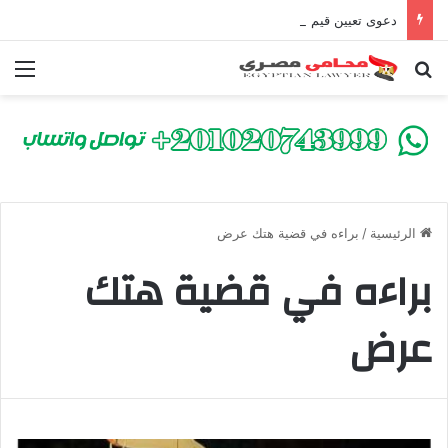
دعوى تعيين قيم على المحكوم عليه بعقوبة سالبة للحرية | الشروط والصيغة القانونية
بحث عن
الق
الرئيسية
/
براءه في قضية هتك عرض
براءه في قضية هتك
عرض