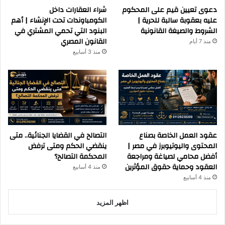
دعوى تعيين قيم على المحكوم
شراء العقارات داخل
عليه بعقوبة سالبة للحرية |
الكومباوندات تحت الإنشاء | أهم
الشروط والصيغة القانونية
البنود التي تحمي المشتري في
القانون المصري
منذ 7 أيام
منذ 3 أسابيع
عقود العمل الخاصة بصناع
التصالح في القضايا الجنائية.. متى
المحتوى واليوتيوبرز في مصر |
ينقضي الحكم ومتى ترفض
أفضل محامي لصياغة ومراجعة
المحكمة التصالح؟
العقود وحماية حقوق المؤثرين
منذ 4 أسابيع
منذ 4 أسابيع
اظهر المزيد