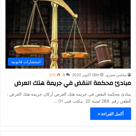
استشارات قانونيه
محامي مصري
28th أكتوبر 2022
0
570
مبادئ محكمة النقض في جريمة هتك العرض
مبادئ محكمة النقض في جريمة هتك العرض أركان جريمة هتك العرض :
الطعن رقم 289 لسنة 20 مكتب فنى 01 …
أكمل القراءة »