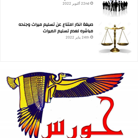
22nd أكتوبر 2022
صيغة انذار امتناع عن تسليم ميراث وجنحه
مباشره لعدم تسليم الميراث
24th يناير 2022