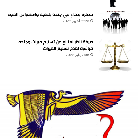
مذكرة بدفاع في جنحة بلطجة واستعراض القوه
22nd أكتوبر 2022
صيغة انذار امتناع عن تسليم ميراث وجنحه
مباشره لعدم تسليم الميراث
24th يناير 2022