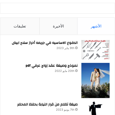
الأشهر
الأخيرة
تعليقات
الدفوع الاساسيه في جريمه أحراز سلاح ابيض
9th يناير 2023
نموذج وصيغة عقد زواج عرفي pdf
20th مايو 2022
صيغة تظلم من قرار النيابة بحفظ المحضر
7th يونيو 2023