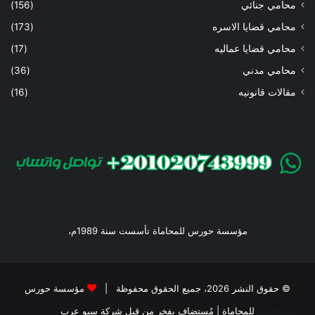
محامي جنائي
(156)
محامي قضايا الاسره
(173)
محامي قضايا عماليه
(17)
محامي مدني
(36)
مقالات قانونيه
(16)
مؤسسة حورس للمحاماة تأسست سنة 1989م،
© حقوق النشر 2026، جميع الحقوق محفوظة |
مؤسسة حورس
للمحاماة
| مُستضاف بفخر من قبل
شركة سيو عرب