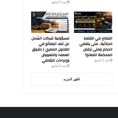
منذ 3 أسابيع
التصالح في القضايا
مسؤولية شركات الشحن
الجنائية.. متى ينقضي
عن تلف البضائع في
الحكم ومتى ترفض
القانون المصري | حقوق
المحكمة التصالح؟
العملاء والتعويض
وإجراءات التقاضي
منذ 3 أسابيع
منذ 4 أسابيع
اظهر المزيد