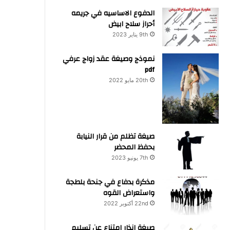
الدفوع الاساسيه في جريمه
أحراز سلاح ابيض
9th يناير 2023
نموذج وصيغة عقد زواج عرفي
pdf
20th مايو 2022
صيغة تظلم من قرار النيابة
بحفظ المحضر
7th يونيو 2023
مذكرة بدفاع في جنحة بلطجة
واستعراض القوه
22nd أكتوبر 2022
صيغة انذار امتناع عن تسليم