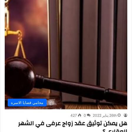
محامي قضايا الاسره
26th يناير 2022
0
427
هل يمكن توثيق عقد زواج عرفى في الشهر
العقارى ؟