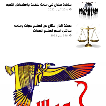
مذكرة بدفاع في جنحة بلطجة واستعراض القوه
22nd أكتوبر 2022
صيغة انذار امتناع عن تسليم ميراث وجنحه
مباشره لعدم تسليم الميراث
24th يناير 2022