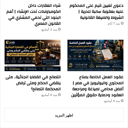
دعوى تعيين قيم على المحكوم
شراء العقارات داخل
عليه بعقوبة سالبة للحرية |
الكومباوندات تحت الإنشاء | أهم
الشروط والصيغة القانونية
البنود التي تحمي المشتري في
القانون المصري
منذ 7 أيام
منذ 3 أسابيع
عقود العمل الخاصة بصناع
التصالح في القضايا الجنائية.. متى
المحتوى واليوتيوبرز في مصر |
ينقضي الحكم ومتى ترفض
أفضل محامي لصياغة ومراجعة
المحكمة التصالح؟
العقود وحماية حقوق المؤثرين
منذ 4 أسابيع
منذ 4 أسابيع
اظهر المزيد