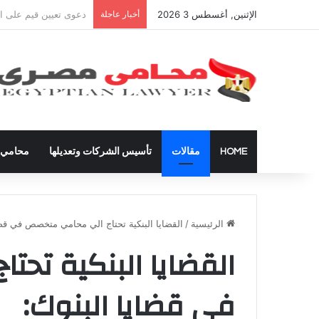
الإثنين, أغسطس 3 2026
أخبار عاجلة
شراء العقارات داخل ال
HOME
مقالات
تأسيس الشركات وتعديلها
محامي ق
الرئيسية
/
القضايا البنكية تحتاج الي محامي متخصص في قضا
القضايا البنكية تح
في قضايا البنوك: