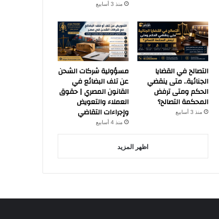
منذ 3 أسابيع
التصالح في القضايا
مسؤولية شركات الشحن
الجنائية.. متى ينقضي
عن تلف البضائع في
الحكم ومتى ترفض
القانون المصري | حقوق
المحكمة التصالح؟
العملاء والتعويض
وإجراءات التقاضي
منذ 3 أسابيع
منذ 4 أسابيع
اظهر المزيد