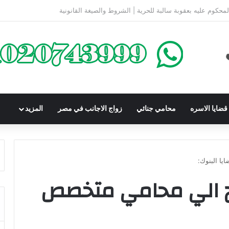
كومباوندات تحت الإنشاء | أهم البنود التي تحمي المشتري في القانون المصري
ضايا الاسره
محامي جنائي
زواج الاجانب في مصر
المزيد
يا البنوك:
تاج الي محامي متخصص