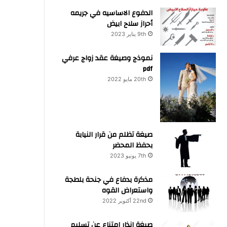
الدفوع الاساسيه في جريمه
أحراز سلاح ابيض
9th يناير 2023
نموذج وصيغة عقد زواج عرفي
pdf
20th مايو 2022
صيغة تظلم من قرار النيابة
بحفظ المحضر
7th يونيو 2023
مذكرة بدفاع في جنحة بلطجة
واستعراض القوه
22nd أكتوبر 2022
صيغة انذار امتناع عن تسليم