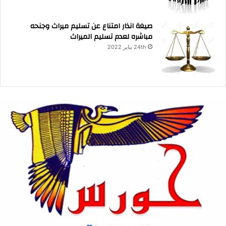
صيغة انذار امتناع عن تسليم ميراث وجنحه
مباشره لعدم تسليم الميراث
24th يناير 2022